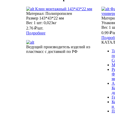
Клин монтажный 143*43*22 мм
Фа
Материал:
Полипропилен
универ
Размер
143*43*22 мм
Матери
Вес 1 шт:
0,023кг
Упаковк
Вес 1 ш
2.76 ₽/шт.
0.99 ₽/
Подробнее
Подроб
КАТА
Ведущий производитель изделий из
Т
пластмасс с доставкой по РФ
п
С
М
Р
Ф
м
А
К
д
Г
К
и
П