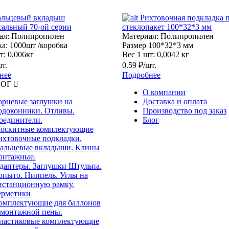
льцевый вкладыш
Рихтовочная подкладка 
сальный 70-ой серии
стеклопакет 100*32*3 мм
ал:
Полипропилен
Материал:
Полипропилен
а:
1000шт /коробка
Размер
100*32*3 мм
т:
0,006кг
Вес 1 шт:
0,0042 кг
шт.
0.59 ₽/шт.
нее
Подробнее
ЛОГ
О компании
орцевые заглушки на
Доставка и оплата
одоконники. Отливы.
Производство под заказ
оединители.
Блог
оскитные комплектующие
ихтовочные подкладки.
альцевые вкладыши. Клины
онтажные.
даптеры. Заглушки Штульпа.
опыто. Ниппель. Углы на
истанционную рамку.
ерметики
омплектующие для баллонов
 монтажной пены.
ластиковые комплектующие