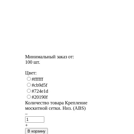
Минимальный заказ от:
100 шт.
Цвет:
#ffffff
#cb9d5f
#724e1d
#20190f
Количество товара Крепление
москитной сетки. Низ. (ABS)
–
+
В корзину