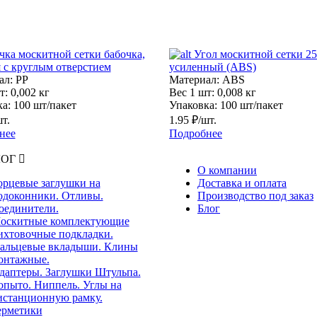
чка москитной сетки бабочка,
Угол москитной сетки 2
 с круглым отверстием
усиленный (ABS)
ал:
PP
Материал:
ABS
т:
0,002 кг
Вес 1 шт:
0,008 кг
а:
100 шт/пакет
Упаковка:
100 шт/пакет
шт.
1.95 ₽/шт.
нее
Подробнее
ЛОГ
О компании
орцевые заглушки на
Доставка и оплата
одоконники. Отливы.
Производство под заказ
оединители.
Блог
оскитные комплектующие
ихтовочные подкладки.
альцевые вкладыши. Клины
онтажные.
даптеры. Заглушки Штульпа.
опыто. Ниппель. Углы на
истанционную рамку.
ерметики