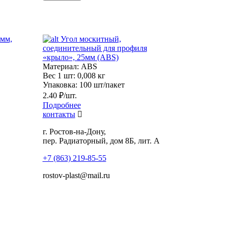
5мм,
Угол москитный,
соединительный для профиля
«крыло», 25мм (ABS)
Материал:
ABS
Вес 1 шт:
0,008 кг
Упаковка:
100 шт/пакет
2.40 ₽/шт.
Подробнее
контакты
г. Ростов-на-Дону,
пер. Радиаторный, дом 8Б, лит. А
+7 (863) 219-85-55
rostov-plast@mail.ru