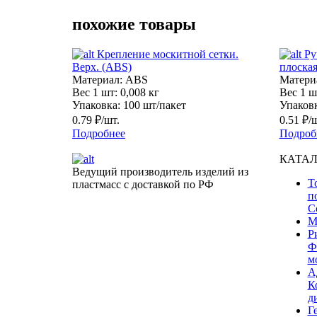
похожие товары
Крепление москитной сетки.
Ру
Верх. (ABS)
плоская
Материал:
ABS
Матери
Вес 1 шт:
0,008 кг
Вес 1 ш
Упаковка:
100 шт/пакет
Упаковк
0.79 ₽/шт.
0.51 ₽/
Подробнее
Подроб
КАТА
Ведущий производитель изделий из
Т
пластмасс с доставкой по РФ
п
С
М
Р
Ф
м
А
К
д
Г